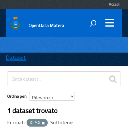
Accedi
OpenData Matera
DATI
ENTI
Dataset
TEMI
INFORMAZIONI
Ordina per
1 dataset trovato
Formati:
XLSX
Sottotemi: