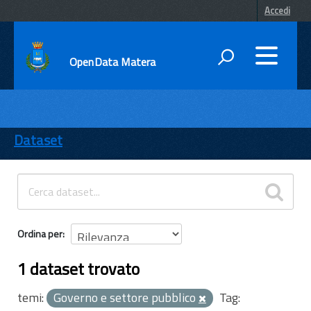
Accedi
OpenData Matera
DATI
ENTI
Dataset
TEMI
INFORMAZIONI
Ordina per
1 dataset trovato
temi:
Governo e settore pubblico
Tag: