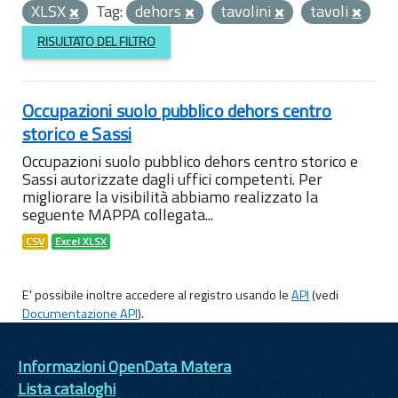
XLSX
Tag:
dehors
tavolini
tavoli
RISULTATO DEL FILTRO
Occupazioni suolo pubblico dehors centro
storico e Sassi
Occupazioni suolo pubblico dehors centro storico e
Sassi autorizzate dagli uffici competenti. Per
migliorare la visibilità abbiamo realizzato la
seguente MAPPA collegata...
CSV
Excel XLSX
E' possibile inoltre accedere al registro usando le
API
(vedi
Documentazione API
).
Informazioni OpenData Matera
Lista cataloghi