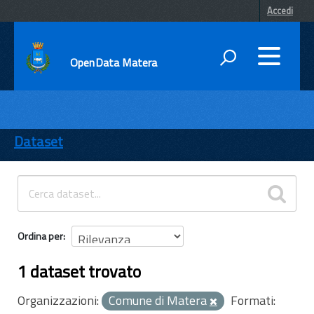
Accedi
OpenData Matera
DATI
ENTI
Dataset
TEMI
INFORMAZIONI
Ordina per
1 dataset trovato
Organizzazioni:
Comune di Matera
Formati: