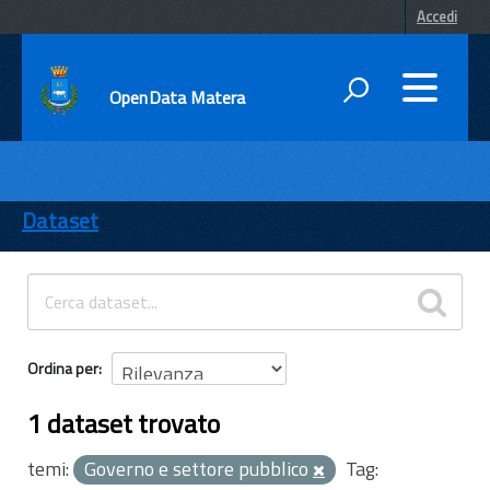
Accedi
OpenData Matera
DATI
ENTI
Dataset
TEMI
INFORMAZIONI
Ordina per
1 dataset trovato
temi:
Governo e settore pubblico
Tag: