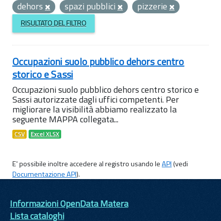
dehors
spazi pubblici
pizzerie
RISULTATO DEL FILTRO
Occupazioni suolo pubblico dehors centro
storico e Sassi
Occupazioni suolo pubblico dehors centro storico e
Sassi autorizzate dagli uffici competenti. Per
migliorare la visibilità abbiamo realizzato la
seguente MAPPA collegata...
CSV
Excel XLSX
E' possibile inoltre accedere al registro usando le
API
(vedi
Documentazione API
).
Informazioni OpenData Matera
Lista cataloghi