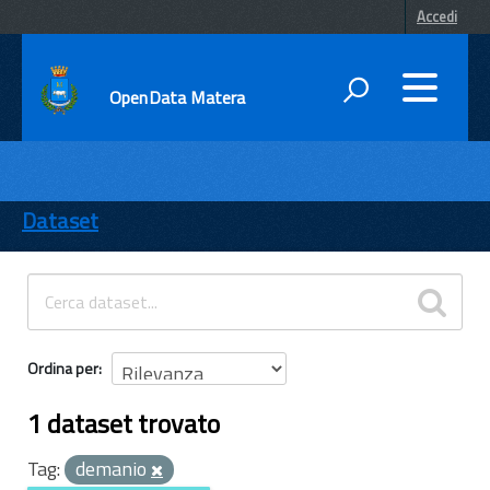
Accedi
OpenData Matera
DATI
ENTI
Dataset
TEMI
INFORMAZIONI
Ordina per
1 dataset trovato
Tag:
demanio