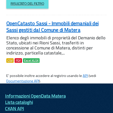
RISULTATO DEL FILTRO
OpenCatasto Sassi - Immobili demaniali dei
Sassi gestiti dal Comune di Matera
Elenco degli immobili di proprietà del Demanio dello
Stato, ubicati nei Rioni Sassi, trasferiti in
concessione al Comune di Matera, distinti per
indirizzo, particella catastale,...
CSV
PDF
Excel XLSX
E' possibile inoltre accedere al registro usando le
API
(vedi
Documentazione API
).
Informazioni OpenData Matera
Lista cataloghi
CKAN API