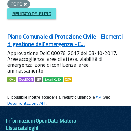
PCPC
RISULTATO DEL FILTRO
Piano Comunale di Protezione Civile - Elementi
di gestione dell'emergenza - C...
Approvazione DelC 00076-2017 del 03/10/2017.
Aree accoglienza, aree di attesa, viabilità di
emergenza, zone di confluenza, aree
ammassamento
KML
GeoJSON
ZIP
Excel XLSX
CSV
E' possibile inoltre accedere al registro usando le
API
(vedi
Documentazione API
).
Informazioni OpenData Matera
Lista cataloghi