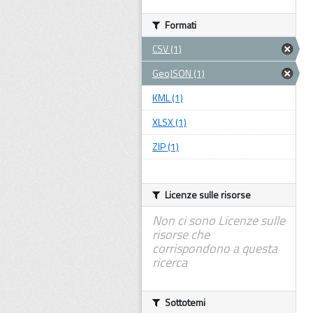
Formati
CSV (1)
GeoJSON (1)
KML (1)
XLSX (1)
ZIP (1)
Licenze sulle risorse
Non ci sono Licenze sulle
risorse che
corrispondono a questa
ricerca
Sottotemi