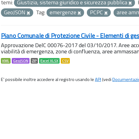
temi:
Giustizia, sistema giuridico e sicurezza pubblica
GeoJSON
Tag:
emergenze
PCPC
aree am
Piano Comunale di Protezione Civile - Elementi di ges
Approvazione DelC 00076-2017 del 03/10/2017. Aree accog
viabilità di emergenza, zone di confluenza, aree ammass
KML
GeoJSON
ZIP
Excel XLSX
CSV
E' possibile inoltre accedere al registro usando le
API
(vedi
Documentazi