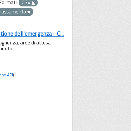
Formati:
CSV
massamento
tione dell'emergenza - C...
lienza, aree di attesa,
amento
one API
).