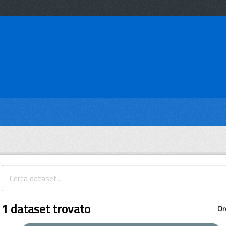
1 dataset trovato
Or