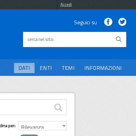
Accedi
Facebook
Twi
Seguici su
cerca nel sito
DATI
ENTI
TEMI
INFORMAZIONI
dina per