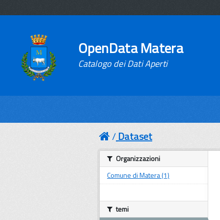
OpenData Matera
Catalogo dei Dati Aperti
Dataset
Organizzazioni
Comune di Matera (1)
temi