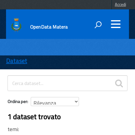
Accedi
OpenData Matera
DATI
ENTI
Dataset
TEMI
INFORMAZIONI
Ordina per
1 dataset trovato
temi: