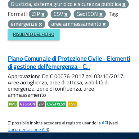
Giustizia, sistema giuridico e sicurezza pubblica
Formati:
ZIP
CSV
GeoJSON
Tag:
emergenze
aree ammassamento
RISULTATO DEL FILTRO
Piano Comunale di Protezione Civile - Elementi
di gestione dell'emergenza - C...
Approvazione DelC 00076-2017 del 03/10/2017.
Aree accoglienza, aree di attesa, viabilità di
emergenza, zone di confluenza, aree
ammassamento
KML
GeoJSON
ZIP
Excel XLSX
CSV
E' possibile inoltre accedere al registro usando le
API
(vedi
Documentazione API
).