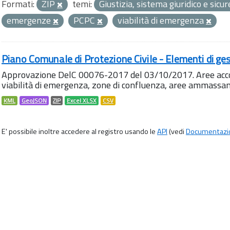
Formati:
ZIP
temi:
Giustizia, sistema giuridico e sic
emergenze
PCPC
viabilità di emergenza
Piano Comunale di Protezione Civile - Elementi di ges
Approvazione DelC 00076-2017 del 03/10/2017. Aree accog
viabilità di emergenza, zone di confluenza, aree ammass
KML
GeoJSON
ZIP
Excel XLSX
CSV
E' possibile inoltre accedere al registro usando le
API
(vedi
Documentazi