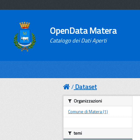
OpenData Matera
Catalogo dei Dati Aperti
Dataset
Organizzazioni
Comune di Matera (1)
temi