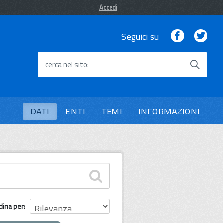
Accedi
Facebook
Twi
Seguici su
cerca nel sito
DATI
ENTI
TEMI
INFORMAZIONI
dina per