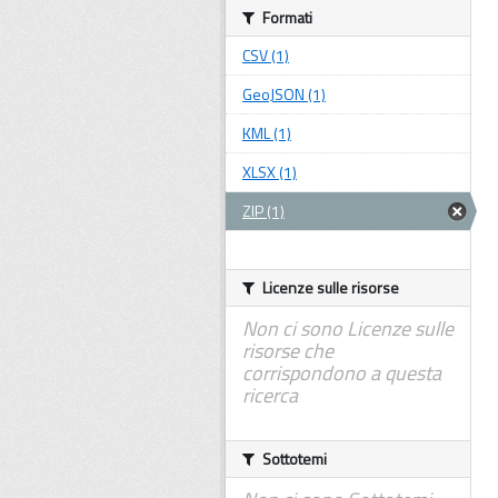
Formati
CSV (1)
GeoJSON (1)
KML (1)
XLSX (1)
ZIP (1)
Licenze sulle risorse
Non ci sono Licenze sulle
risorse che
corrispondono a questa
ricerca
Sottotemi