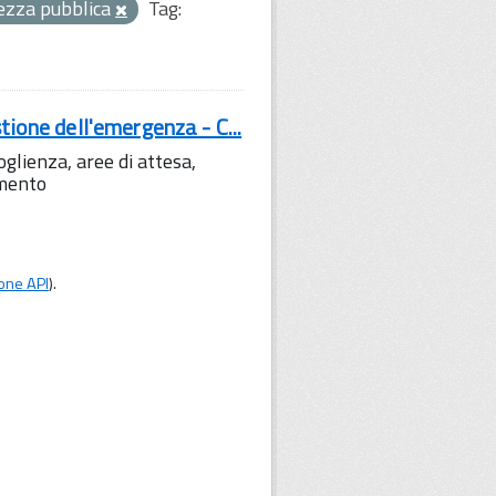
urezza pubblica
Tag:
tione dell'emergenza - C...
lienza, aree di attesa,
amento
one API
).