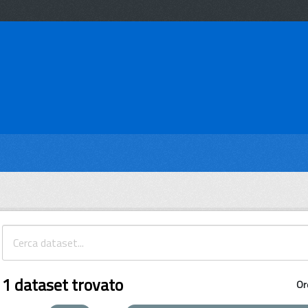
1 dataset trovato
Or