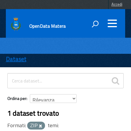
Accedi
OpenData Matera
DATI
ENTI
Dataset
TEMI
INFORMAZIONI
Ordina per
1 dataset trovato
Formati:
ZIP
temi: