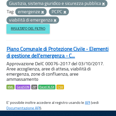
Giustizia, sistema giuridico e sicurezza pubblica
Tag:
emergenze
PCPC
viabilità di emergenza
RISULTATO DEL FILTRO
Piano Comunale di Protezione Civile - Elementi
di gestione dell'emergenza - C...
Approvazione DelC 00076-2017 del 03/10/2017.
Aree accoglienza, aree di attesa, viabilità di
emergenza, zone di confluenza, aree
ammassamento
KML
GeoJSON
ZIP
Excel XLSX
CSV
E' possibile inoltre accedere al registro usando le
API
(vedi
Documentazione API
).