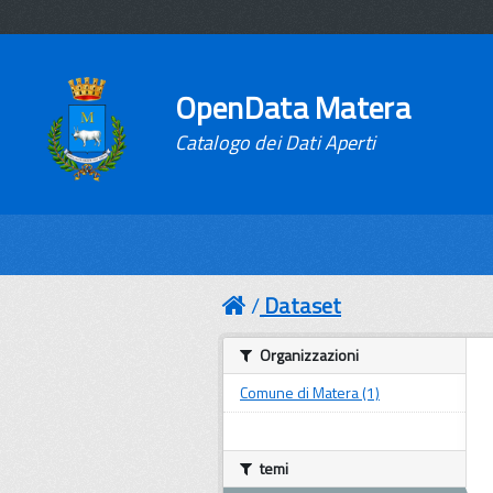
OpenData Matera
Catalogo dei Dati Aperti
Dataset
Organizzazioni
Comune di Matera (1)
temi