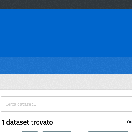
1 dataset trovato
Or