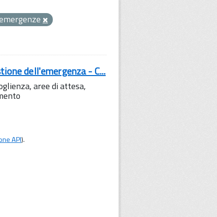
emergenze
tione dell'emergenza - C...
lienza, aree di attesa,
amento
one API
).