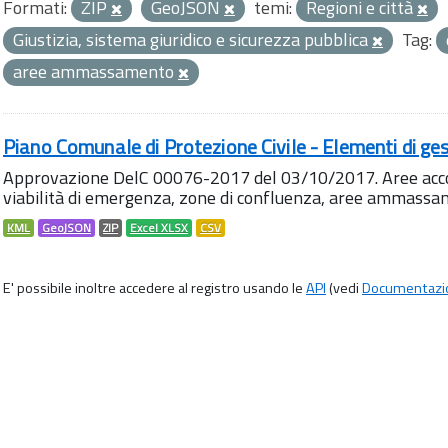
Formati:
ZIP
GeoJSON
temi:
Regioni e città
Giustizia, sistema giuridico e sicurezza pubblica
Tag:
aree ammassamento
Piano Comunale di Protezione Civile - Elementi di ges
Approvazione DelC 00076-2017 del 03/10/2017. Aree accog
viabilità di emergenza, zone di confluenza, aree ammass
KML
GeoJSON
ZIP
Excel XLSX
CSV
E' possibile inoltre accedere al registro usando le
API
(vedi
Documentazi