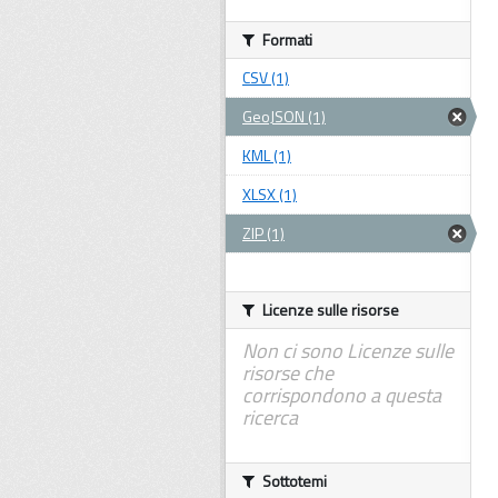
Formati
CSV (1)
GeoJSON (1)
KML (1)
XLSX (1)
ZIP (1)
Licenze sulle risorse
Non ci sono Licenze sulle
risorse che
corrispondono a questa
ricerca
Sottotemi