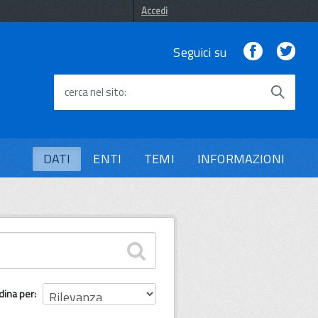
Accedi
Facebook
Twi
Seguici su
cerca nel sito
DATI
ENTI
TEMI
INFORMAZIONI
dina per