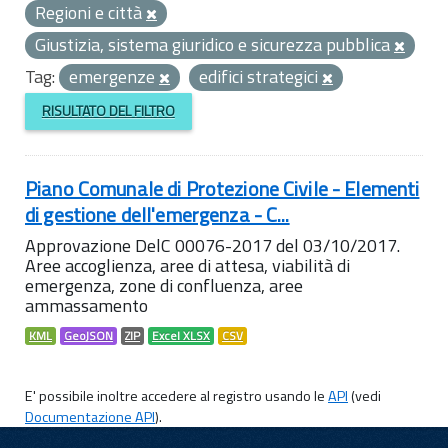
Regioni e città
Giustizia, sistema giuridico e sicurezza pubblica
Tag:
emergenze
edifici strategici
RISULTATO DEL FILTRO
Piano Comunale di Protezione Civile - Elementi
di gestione dell'emergenza - C...
Approvazione DelC 00076-2017 del 03/10/2017.
Aree accoglienza, aree di attesa, viabilità di
emergenza, zone di confluenza, aree
ammassamento
KML
GeoJSON
ZIP
Excel XLSX
CSV
E' possibile inoltre accedere al registro usando le
API
(vedi
Documentazione API
).