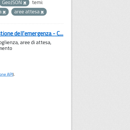
GeoJSON
temi:
za
aree attesa
tione dell'emergenza - C...
lienza, aree di attesa,
amento
one API
).