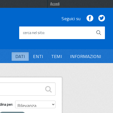
Accedi
Facebook
Twi
Seguici su
cerca nel sito
DATI
ENTI
TEMI
INFORMAZIONI
dina per