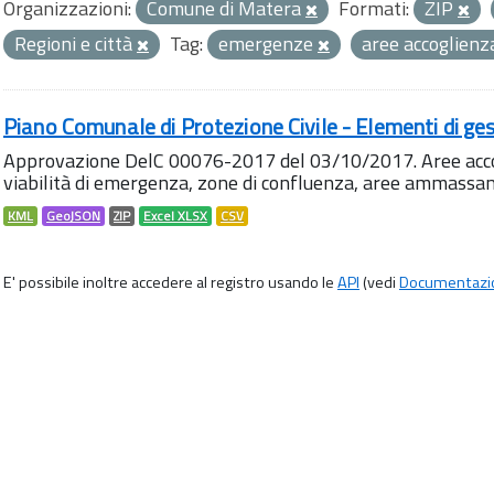
Organizzazioni:
Comune di Matera
Formati:
ZIP
Regioni e città
Tag:
emergenze
aree accoglien
Piano Comunale di Protezione Civile - Elementi di ges
Approvazione DelC 00076-2017 del 03/10/2017. Aree accog
viabilità di emergenza, zone di confluenza, aree ammass
KML
GeoJSON
ZIP
Excel XLSX
CSV
E' possibile inoltre accedere al registro usando le
API
(vedi
Documentazi