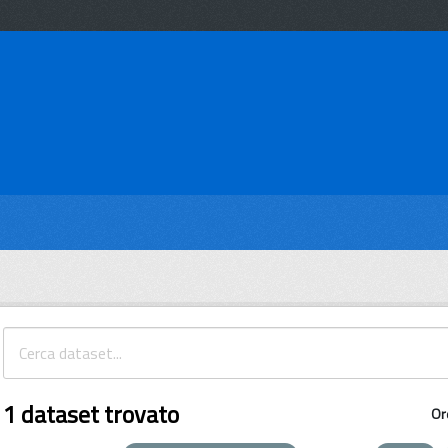
1 dataset trovato
Or