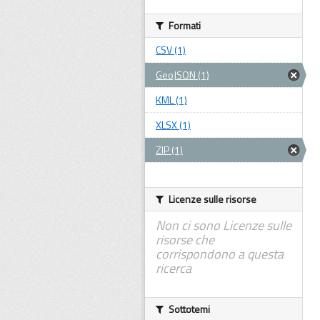
Formati
CSV (1)
GeoJSON (1)
KML (1)
XLSX (1)
ZIP (1)
Licenze sulle risorse
Non ci sono Licenze sulle
risorse che
corrispondono a questa
ricerca
Sottotemi