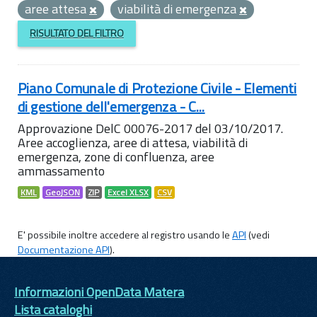
aree attesa
viabilità di emergenza
RISULTATO DEL FILTRO
Piano Comunale di Protezione Civile - Elementi
di gestione dell'emergenza - C...
Approvazione DelC 00076-2017 del 03/10/2017.
Aree accoglienza, aree di attesa, viabilità di
emergenza, zone di confluenza, aree
ammassamento
KML
GeoJSON
ZIP
Excel XLSX
CSV
E' possibile inoltre accedere al registro usando le
API
(vedi
Documentazione API
).
Informazioni OpenData Matera
Lista cataloghi