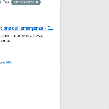
Tag:
emergenze
tione dell'emergenza - C...
lienza, aree di attesa,
amento
one API
).