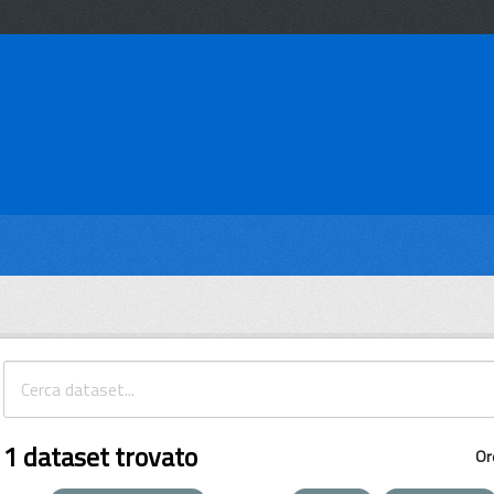
1 dataset trovato
Or