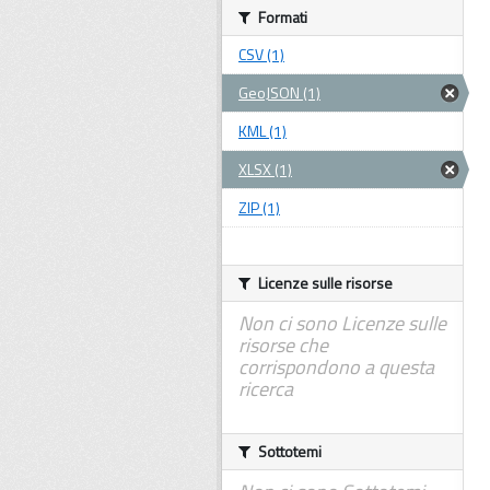
Formati
CSV (1)
GeoJSON (1)
KML (1)
XLSX (1)
ZIP (1)
Licenze sulle risorse
Non ci sono Licenze sulle
risorse che
corrispondono a questa
ricerca
Sottotemi