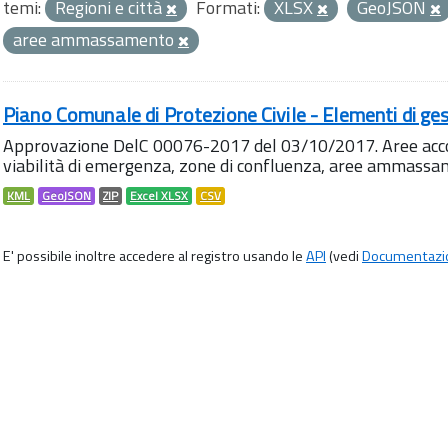
temi:
Regioni e città
Formati:
XLSX
GeoJSON
aree ammassamento
Piano Comunale di Protezione Civile - Elementi di ges
Approvazione DelC 00076-2017 del 03/10/2017. Aree accog
viabilità di emergenza, zone di confluenza, aree ammass
KML
GeoJSON
ZIP
Excel XLSX
CSV
E' possibile inoltre accedere al registro usando le
API
(vedi
Documentazi