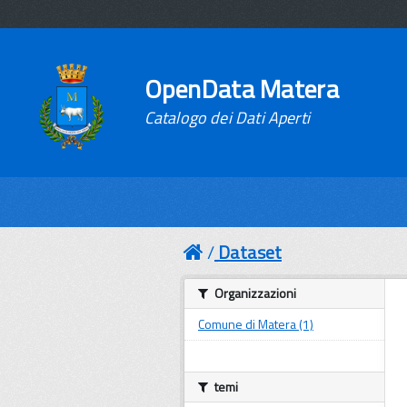
OpenData Matera
Catalogo dei Dati Aperti
Dataset
Organizzazioni
Comune di Matera (1)
temi