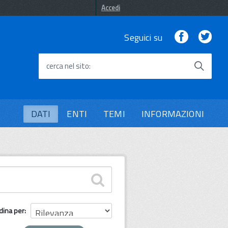
Accedi
Facebook
Twi
Seguici su
cerca nel sito
DATI
ENTI
TEMI
INFORMAZIONI
dina per