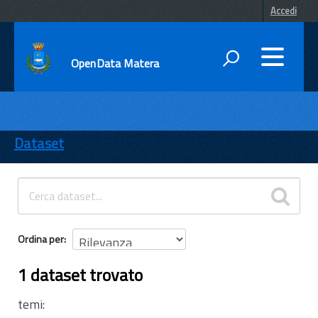
Accedi
OpenData Matera
DATI
ENTI
Dataset
TEMI
INFORMAZIONI
Ordina per
1 dataset trovato
temi: