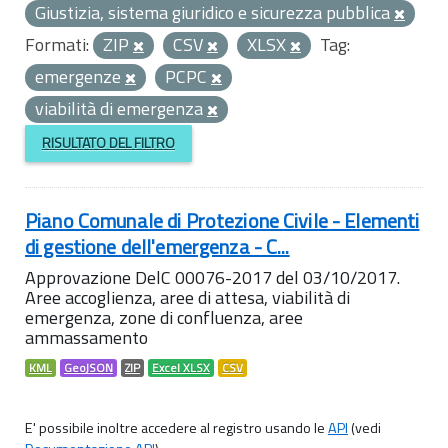
Giustizia, sistema giuridico e sicurezza pubblica
Formati:
ZIP
CSV
XLSX
Tag:
emergenze
PCPC
viabilità di emergenza
RISULTATO DEL FILTRO
Piano Comunale di Protezione Civile - Elementi
di gestione dell'emergenza - C...
Approvazione DelC 00076-2017 del 03/10/2017.
Aree accoglienza, aree di attesa, viabilità di
emergenza, zone di confluenza, aree
ammassamento
KML
GeoJSON
ZIP
Excel XLSX
CSV
E' possibile inoltre accedere al registro usando le
API
(vedi