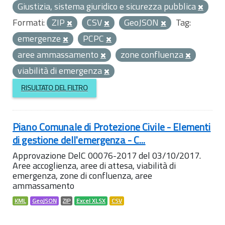
Giustizia, sistema giuridico e sicurezza pubblica
Formati:
ZIP
CSV
GeoJSON
Tag:
emergenze
PCPC
aree ammassamento
zone confluenza
viabilità di emergenza
RISULTATO DEL FILTRO
Piano Comunale di Protezione Civile - Elementi
di gestione dell'emergenza - C...
Approvazione DelC 00076-2017 del 03/10/2017.
Aree accoglienza, aree di attesa, viabilità di
emergenza, zone di confluenza, aree
ammassamento
KML
GeoJSON
ZIP
Excel XLSX
CSV