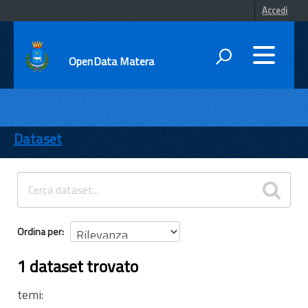
Accedi
OpenData Matera
DATI
ENTI
Dataset
TEMI
INFORMAZIONI
Ordina per
1 dataset trovato
temi: