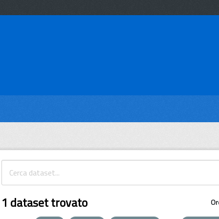
1 dataset trovato
Or