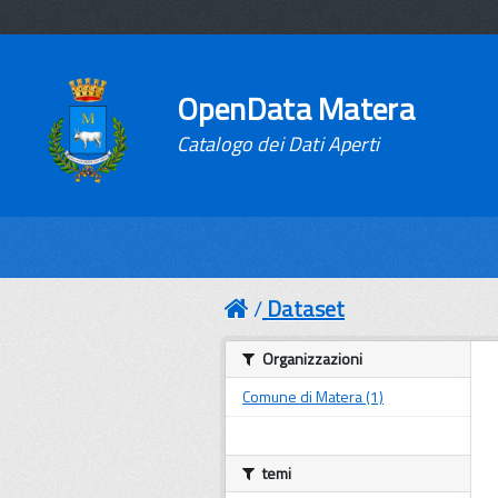
OpenData Matera
Catalogo dei Dati Aperti
Dataset
Organizzazioni
Comune di Matera (1)
temi