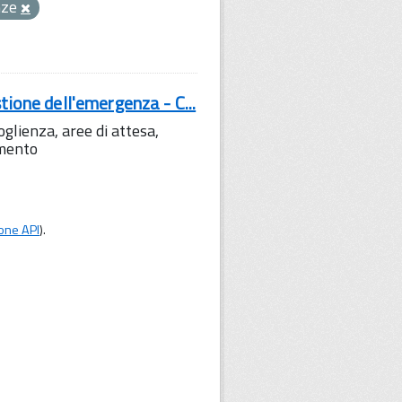
nze
tione dell'emergenza - C...
lienza, aree di attesa,
amento
one API
).