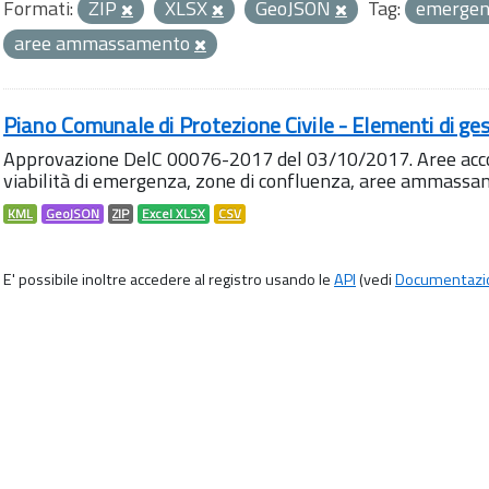
Formati:
ZIP
XLSX
GeoJSON
Tag:
emerge
aree ammassamento
Piano Comunale di Protezione Civile - Elementi di ges
Approvazione DelC 00076-2017 del 03/10/2017. Aree accog
viabilità di emergenza, zone di confluenza, aree ammass
KML
GeoJSON
ZIP
Excel XLSX
CSV
E' possibile inoltre accedere al registro usando le
API
(vedi
Documentazi