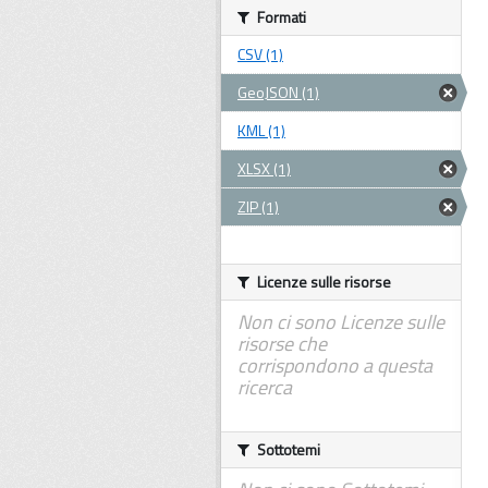
Formati
CSV (1)
GeoJSON (1)
KML (1)
XLSX (1)
ZIP (1)
Licenze sulle risorse
Non ci sono Licenze sulle
risorse che
corrispondono a questa
ricerca
Sottotemi