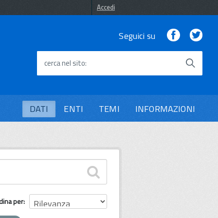
Accedi
Facebook
Twi
Seguici su
cerca nel sito
DATI
ENTI
TEMI
INFORMAZIONI
dina per