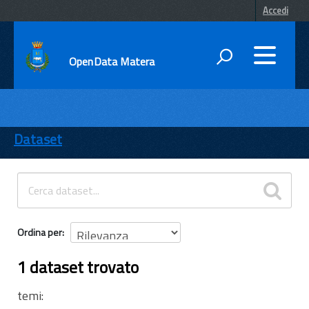
Accedi
OpenData Matera
DATI
ENTI
Dataset
TEMI
INFORMAZIONI
Ordina per
1 dataset trovato
temi: