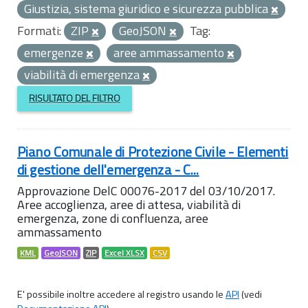
Giustizia, sistema giuridico e sicurezza pubblica
Formati:
ZIP
GeoJSON
Tag:
emergenze
aree ammassamento
viabilità di emergenza
RISULTATO DEL FILTRO
Piano Comunale di Protezione Civile - Elementi
di gestione dell'emergenza - C...
Approvazione DelC 00076-2017 del 03/10/2017.
Aree accoglienza, aree di attesa, viabilità di
emergenza, zone di confluenza, aree
ammassamento
KML
GeoJSON
ZIP
Excel XLSX
CSV
E' possibile inoltre accedere al registro usando le
API
(vedi