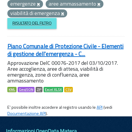
emergenze
aree ammassamento
viabilità di emergenza
RISULTATO DEL FILTRO
Piano Comunale di Protezione Civile - Elementi
di gestione dell'emergenza - C...
Approvazione DelC 00076-2017 del 03/10/2017.
Aree accoglienza, aree di attesa, viabilità di
emergenza, zone di confluenza, aree
ammassamento
KML
GeoJSON
ZIP
Excel XLSX
CSV
E' possibile inoltre accedere al registro usando le
API
(vedi
Documentazione API
).
Informazioni OpenData Matera