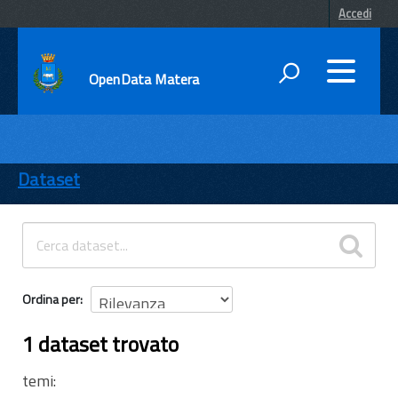
Accedi
OpenData Matera
DATI
ENTI
Dataset
TEMI
INFORMAZIONI
Ordina per
1 dataset trovato
temi: