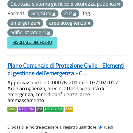
Giustizia, sistema giuridico e sicurezza pubblica
Formati:
GeoJSON
ZIP
Tag:
emergenze
aree accoglienza
edifici strategici
RISULTATO DEL FILTRO
Piano Comunale di Protezione Civile - Elementi
di gestione dell'emergenza - C...
Approvazione DelC 00076-2017 del 03/10/2017.
Aree accoglienza, aree di attesa, viabilità di
emergenza, zone di confluenza, aree
ammassamento
KML
GeoJSON
ZIP
Excel XLSX
CSV
E' possibile inoltre accedere al registro usando le
API
(vedi