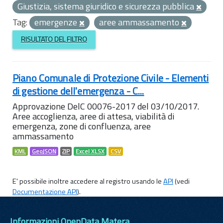
Giustizia, sistema giuridico e sicurezza pubblica
Tag:
emergenze
aree ammassamento
RISULTATO DEL FILTRO
Piano Comunale di Protezione Civile - Elementi
di gestione dell'emergenza - C...
Approvazione DelC 00076-2017 del 03/10/2017.
Aree accoglienza, aree di attesa, viabilità di
emergenza, zone di confluenza, aree
ammassamento
KML
GeoJSON
ZIP
Excel XLSX
CSV
E' possibile inoltre accedere al registro usando le
API
(vedi
Documentazione API
).
Informazioni OpenData Matera