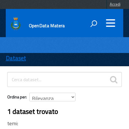
Accedi
OpenData Matera
DATI
ENTI
Dataset
TEMI
INFORMAZIONI
Ordina per
1 dataset trovato
temi: