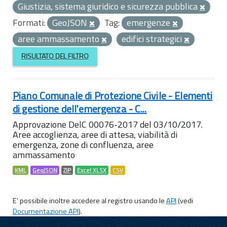
Giustizia, sistema giuridico e sicurezza pubblica
Formati:
GeoJSON
Tag:
emergenze
aree ammassamento
edifici strategici
RISULTATO DEL FILTRO
Piano Comunale di Protezione Civile - Elementi
di gestione dell'emergenza - C...
Approvazione DelC 00076-2017 del 03/10/2017.
Aree accoglienza, aree di attesa, viabilità di
emergenza, zone di confluenza, aree
ammassamento
KML
GeoJSON
ZIP
Excel XLSX
CSV
E' possibile inoltre accedere al registro usando le
API
(vedi
Documentazione API
).