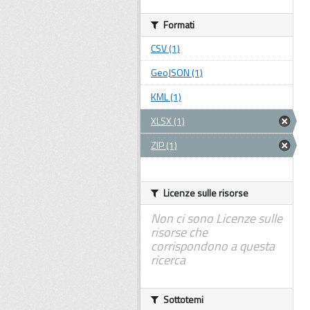
Formati
CSV (1)
GeoJSON (1)
KML (1)
XLSX (1)
ZIP (1)
Licenze sulle risorse
Non ci sono Licenze sulle
risorse che
corrispondono a questa
ricerca
Sottotemi