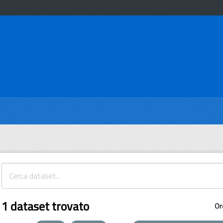
1 dataset trovato
Or