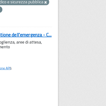
idico e sicurezza pubblica
tione dell'emergenza - C...
lienza, aree di attesa,
amento
one API
).