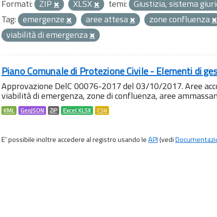
Formati:
ZIP
XLSX
temi:
Giustizia, sistema giur
Tag:
emergenze
aree attesa
zone confluenza
viabilità di emergenza
Piano Comunale di Protezione Civile - Elementi di ges
Approvazione DelC 00076-2017 del 03/10/2017. Aree accog
viabilità di emergenza, zone di confluenza, aree ammass
KML
GeoJSON
ZIP
Excel XLSX
CSV
E' possibile inoltre accedere al registro usando le
API
(vedi
Documentazi