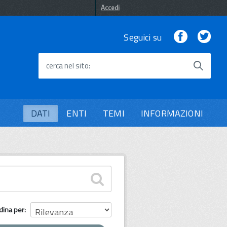
Accedi
Facebook
Twi
Seguici su
cerca nel sito
DATI
ENTI
TEMI
INFORMAZIONI
dina per