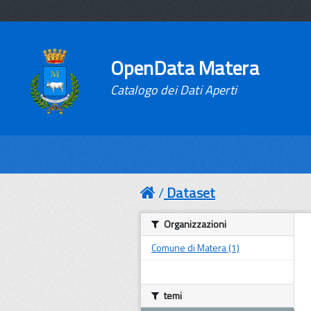
OpenData Matera
Catalogo dei Dati Aperti
Dataset
Organizzazioni
Comune di Matera (1)
temi