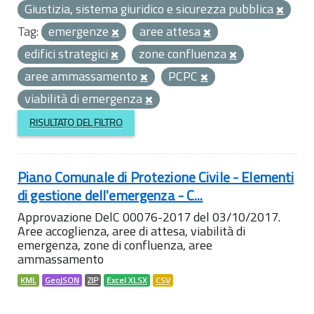
Giustizia, sistema giuridico e sicurezza pubblica
Tag:
emergenze
aree attesa
edifici strategici
zone confluenza
aree ammassamento
PCPC
viabilità di emergenza
RISULTATO DEL FILTRO
Piano Comunale di Protezione Civile - Elementi
di gestione dell'emergenza - C...
Approvazione DelC 00076-2017 del 03/10/2017.
Aree accoglienza, aree di attesa, viabilità di
emergenza, zone di confluenza, aree
ammassamento
KML
GeoJSON
ZIP
Excel XLSX
CSV