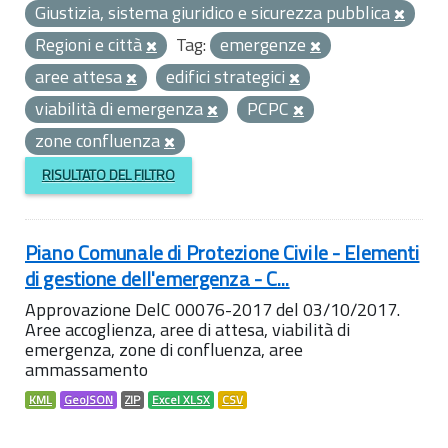
Giustizia, sistema giuridico e sicurezza pubblica
Regioni e città
Tag:
emergenze
aree attesa
edifici strategici
viabilità di emergenza
PCPC
zone confluenza
RISULTATO DEL FILTRO
Piano Comunale di Protezione Civile - Elementi
di gestione dell'emergenza - C...
Approvazione DelC 00076-2017 del 03/10/2017.
Aree accoglienza, aree di attesa, viabilità di
emergenza, zone di confluenza, aree
ammassamento
KML
GeoJSON
ZIP
Excel XLSX
CSV