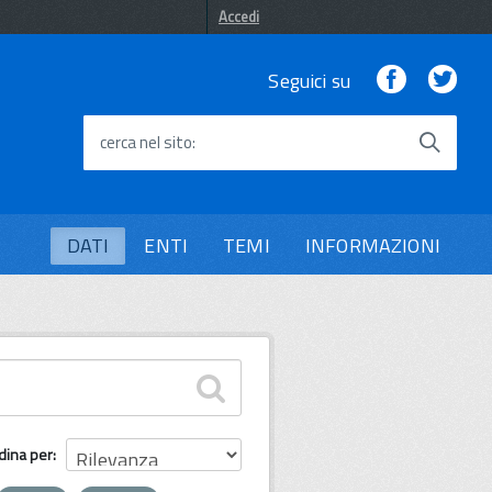
Accedi
Facebook
Twi
Seguici su
cerca nel sito
DATI
ENTI
TEMI
INFORMAZIONI
dina per