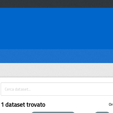
1 dataset trovato
Or