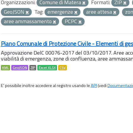
Organizzazioni:
Comune di Matera
Formati:
ZIP
GeoJSON
Tag:
emergenze
aree attesa
zon
aree ammassamento
PCPC
Piano Comunale di Protezione Civile - Elementi di ges
Approvazione DelC 00076-2017 del 03/10/2017. Aree accog
viabilità di emergenza, zone di confluenza, aree ammass
KML
GeoJSON
ZIP
Excel XLSX
CSV
E' possibile inoltre accedere al registro usando le
API
(vedi
Documentazi