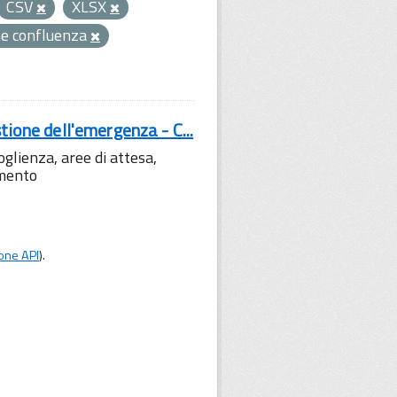
CSV
XLSX
e confluenza
tione dell'emergenza - C...
lienza, aree di attesa,
amento
one API
).