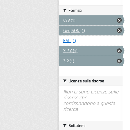
Formati
CSV (1)
GeoJSON (1)
KML (1)
XLSX (1)
ZIP (1)
Licenze sulle risorse
Non ci sono Licenze sulle
risorse che
corrispondono a questa
ricerca
Sottotemi