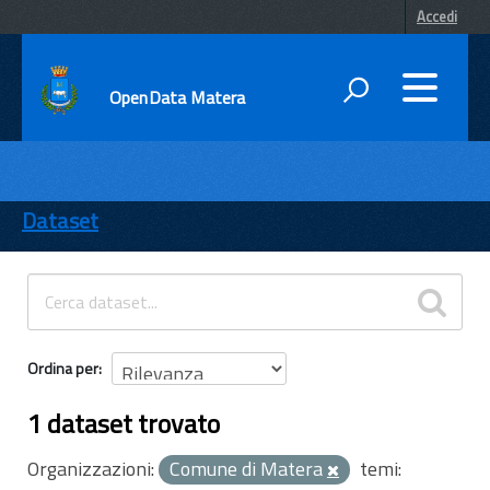
Accedi
OpenData Matera
DATI
ENTI
Dataset
TEMI
INFORMAZIONI
Ordina per
1 dataset trovato
Organizzazioni:
Comune di Matera
temi: