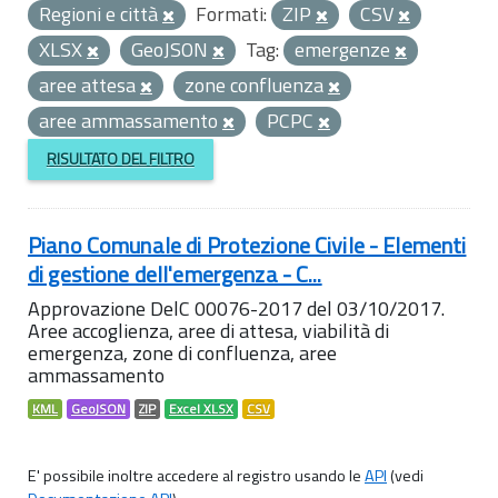
Regioni e città
Formati:
ZIP
CSV
XLSX
GeoJSON
Tag:
emergenze
aree attesa
zone confluenza
aree ammassamento
PCPC
RISULTATO DEL FILTRO
Piano Comunale di Protezione Civile - Elementi
di gestione dell'emergenza - C...
Approvazione DelC 00076-2017 del 03/10/2017.
Aree accoglienza, aree di attesa, viabilità di
emergenza, zone di confluenza, aree
ammassamento
KML
GeoJSON
ZIP
Excel XLSX
CSV
E' possibile inoltre accedere al registro usando le
API
(vedi