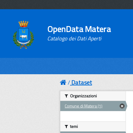
OpenData Matera
Catalogo dei Dati Aperti
Dataset
Organizzazioni
Comune di Matera (1)
temi