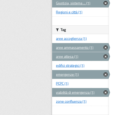
Giustizia, sistema ... (1)
Regioni e città (1)
Tag
aree accoglienza (1)
aree ammassamento (1)
aree attesa (1)
edifici strategici (1)
emergenze (1)
PCPC (1)
viabilità di emergenza (1)
zone confluenza (1)