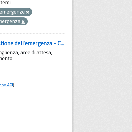
temi:
emergenze
 emergenza
tione dell'emergenza - C...
lienza, aree di attesa,
amento
one API
).