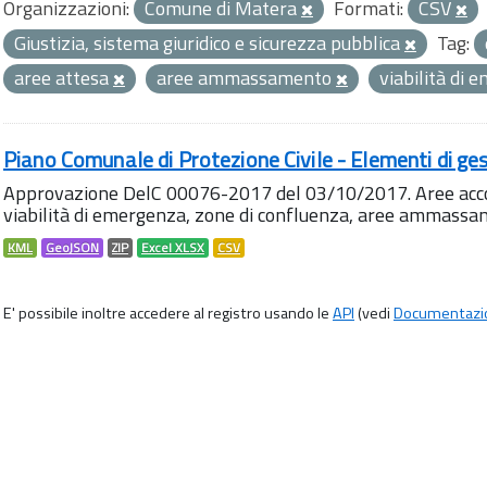
Organizzazioni:
Comune di Matera
Formati:
CSV
Giustizia, sistema giuridico e sicurezza pubblica
Tag:
aree attesa
aree ammassamento
viabilità di
Piano Comunale di Protezione Civile - Elementi di ges
Approvazione DelC 00076-2017 del 03/10/2017. Aree accog
viabilità di emergenza, zone di confluenza, aree ammass
KML
GeoJSON
ZIP
Excel XLSX
CSV
E' possibile inoltre accedere al registro usando le
API
(vedi
Documentazi