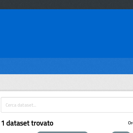
1 dataset trovato
Or