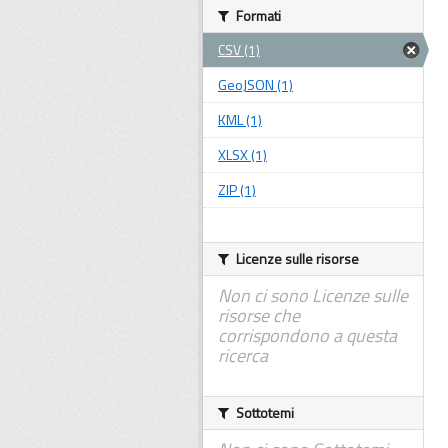
Formati
CSV (1)
GeoJSON (1)
KML (1)
XLSX (1)
ZIP (1)
Licenze sulle risorse
Non ci sono Licenze sulle
risorse che
corrispondono a questa
ricerca
Sottotemi