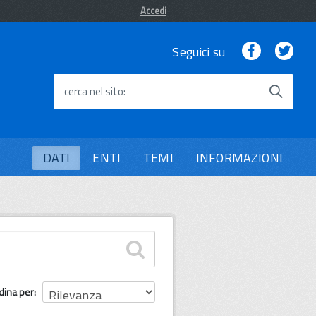
Accedi
Facebook
Twi
Seguici su
cerca nel sito
DATI
ENTI
TEMI
INFORMAZIONI
dina per