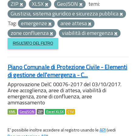
ZIP
XLSX
GeoJSON
temi:
Giustizia, sistema giuridico e sicurezza pubblica
Tag:
emergenze
aree attesa
zone confluenza
viabilità di emergenza
RISULTATO DEL FILTRO
Piano Comunale di Protezione Civile - Elementi
di gestione dell'emergenza - C...
Approvazione DelC 00076-2017 del 03/10/2017.
Aree accoglienza, aree di attesa, viabilità di
emergenza, zone di confluenza, aree
ammassamento
KML
GeoJSON
ZIP
Excel XLSX
CSV
E' possibile inoltre accedere al registro usando le
API
(vedi