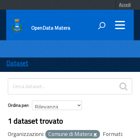
Accedi
OpenData Matera
DATI
ENTI
Dataset
TEMI
INFORMAZIONI
Ordina per
1 dataset trovato
Organizzazioni:
Comune di Matera
Formati: