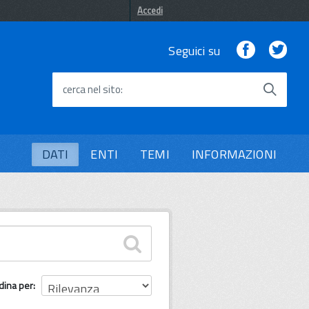
Accedi
Facebook
Twi
Seguici su
cerca nel sito
DATI
ENTI
TEMI
INFORMAZIONI
dina per