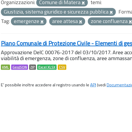
Organizzazioni:
Comune di Matera
temi:
Giustizia, sistema giuridico e sicurezza pubblica
Forma
Tag:
emergenze
aree attesa
zone confluenza
Piano Comunale di Protezione Civile - Elementi di ges
Approvazione DelC 00076-2017 del 03/10/2017. Aree accog
viabilità di emergenza, zone di confluenza, aree ammass
KML
GeoJSON
ZIP
Excel XLSX
CSV
E' possibile inoltre accedere al registro usando le
API
(vedi
Documentazi