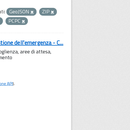
ti:
GeoJSON
ZIP
PCPC
tione dell'emergenza - C...
lienza, aree di attesa,
amento
one API
).