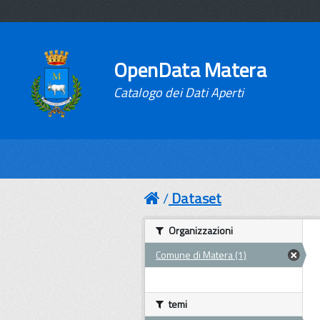
OpenData Matera
Catalogo dei Dati Aperti
Dataset
Organizzazioni
Comune di Matera (1)
temi