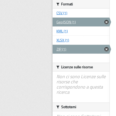
Formati
CSV (1)
GeoJSON (1)
KML (1)
XLSX (1)
ZIP (1)
Licenze sulle risorse
Non ci sono Licenze sulle
risorse che
corrispondono a questa
ricerca
Sottotemi