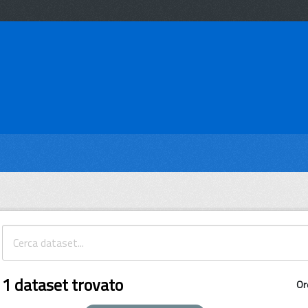
1 dataset trovato
Or