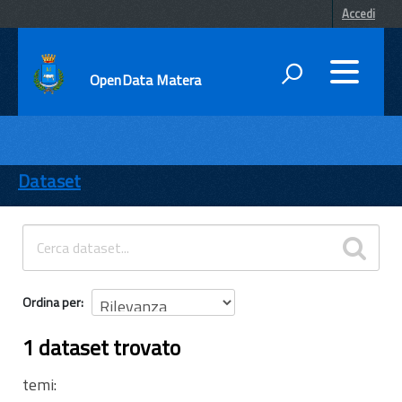
Accedi
OpenData Matera
DATI
ENTI
Dataset
TEMI
INFORMAZIONI
Ordina per
1 dataset trovato
temi: