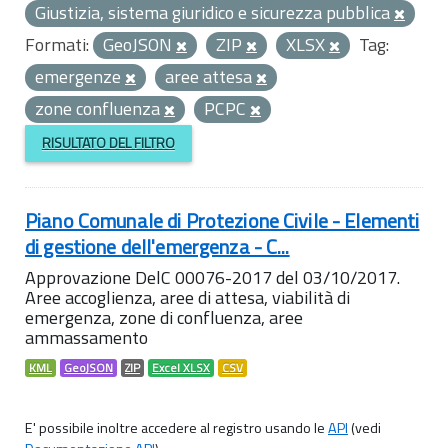
Giustizia, sistema giuridico e sicurezza pubblica
Formati:
GeoJSON
ZIP
XLSX
Tag:
emergenze
aree attesa
zone confluenza
PCPC
RISULTATO DEL FILTRO
Piano Comunale di Protezione Civile - Elementi
di gestione dell'emergenza - C...
Approvazione DelC 00076-2017 del 03/10/2017.
Aree accoglienza, aree di attesa, viabilità di
emergenza, zone di confluenza, aree
ammassamento
KML
GeoJSON
ZIP
Excel XLSX
CSV
E' possibile inoltre accedere al registro usando le
API
(vedi