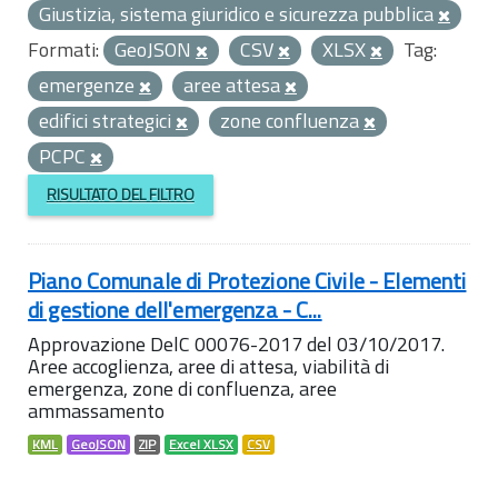
Giustizia, sistema giuridico e sicurezza pubblica
Formati:
GeoJSON
CSV
XLSX
Tag:
emergenze
aree attesa
edifici strategici
zone confluenza
PCPC
RISULTATO DEL FILTRO
Piano Comunale di Protezione Civile - Elementi
di gestione dell'emergenza - C...
Approvazione DelC 00076-2017 del 03/10/2017.
Aree accoglienza, aree di attesa, viabilità di
emergenza, zone di confluenza, aree
ammassamento
KML
GeoJSON
ZIP
Excel XLSX
CSV