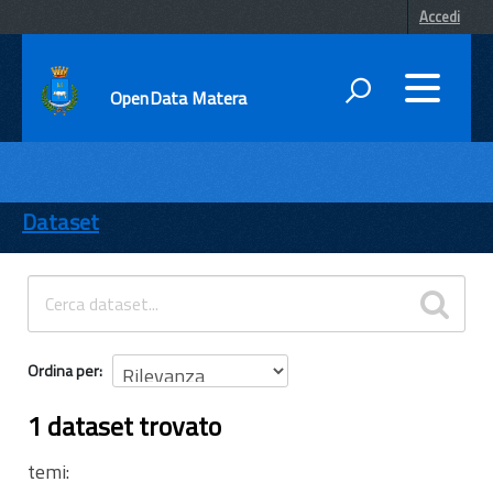
Accedi
OpenData Matera
DATI
ENTI
Dataset
TEMI
INFORMAZIONI
Ordina per
1 dataset trovato
temi: