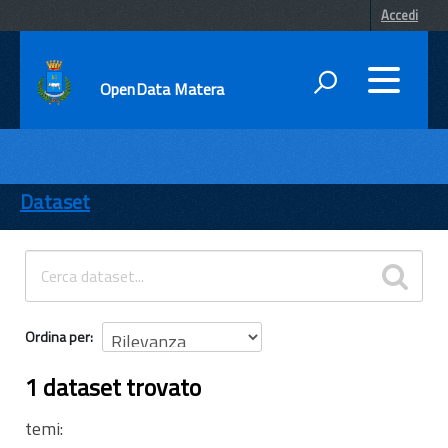
Accedi
OpenData Matera
DATI
ENTI
Dataset
TEMI
INFORMAZIONI
Ordina per
1 dataset trovato
temi: