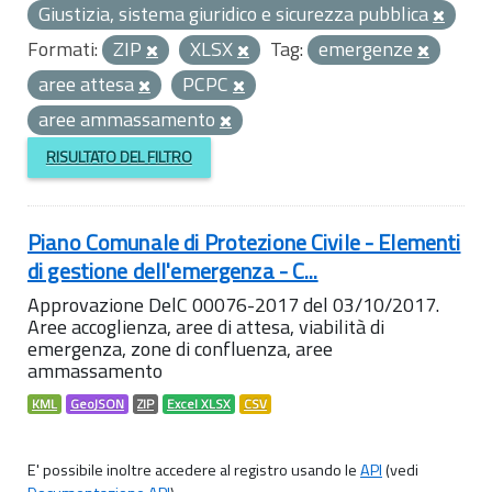
Giustizia, sistema giuridico e sicurezza pubblica
Formati:
ZIP
XLSX
Tag:
emergenze
aree attesa
PCPC
aree ammassamento
RISULTATO DEL FILTRO
Piano Comunale di Protezione Civile - Elementi
di gestione dell'emergenza - C...
Approvazione DelC 00076-2017 del 03/10/2017.
Aree accoglienza, aree di attesa, viabilità di
emergenza, zone di confluenza, aree
ammassamento
KML
GeoJSON
ZIP
Excel XLSX
CSV
E' possibile inoltre accedere al registro usando le
API
(vedi