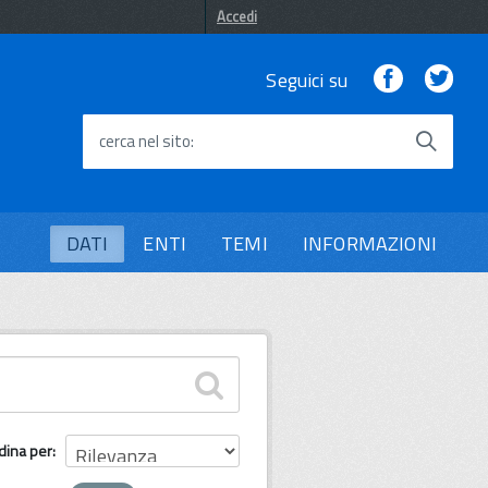
Accedi
Facebook
Twi
Seguici su
cerca nel sito
DATI
ENTI
TEMI
INFORMAZIONI
dina per