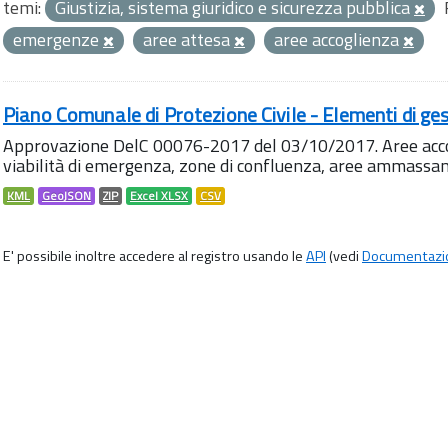
temi:
Giustizia, sistema giuridico e sicurezza pubblica
emergenze
aree attesa
aree accoglienza
Piano Comunale di Protezione Civile - Elementi di ges
Approvazione DelC 00076-2017 del 03/10/2017. Aree accog
viabilità di emergenza, zone di confluenza, aree ammass
KML
GeoJSON
ZIP
Excel XLSX
CSV
E' possibile inoltre accedere al registro usando le
API
(vedi
Documentazi