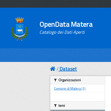
OpenData Matera
Catalogo dei Dati Aperti
Dataset
Organizzazioni
Comune di Matera (1)
temi