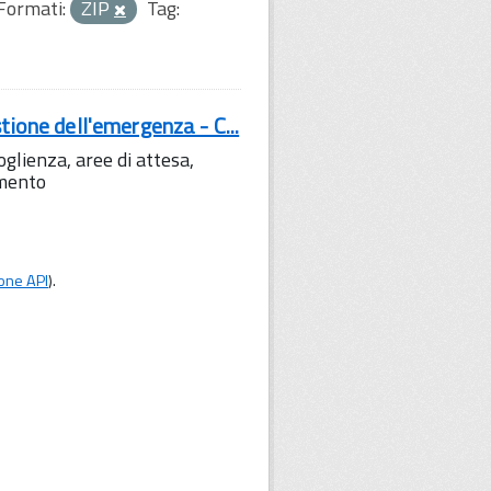
Formati:
ZIP
Tag:
tione dell'emergenza - C...
lienza, aree di attesa,
amento
one API
).