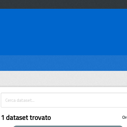
1 dataset trovato
Or