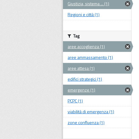
Giustizia, sistema ... (1)
Regioni e città (1)
Tag
aree accoglienza (1)
aree ammassamento (1)
aree attesa (1)
edifici strategici (1)
emergenze (1)
PCPC (1)
viabilità di emergenza (1)
zone confluenza (1)