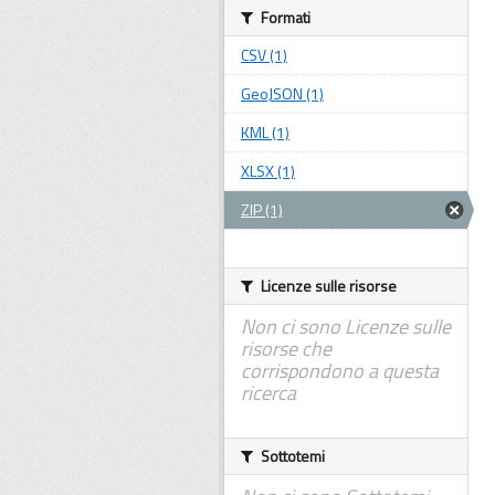
Formati
CSV (1)
GeoJSON (1)
KML (1)
XLSX (1)
ZIP (1)
Licenze sulle risorse
Non ci sono Licenze sulle
risorse che
corrispondono a questa
ricerca
Sottotemi