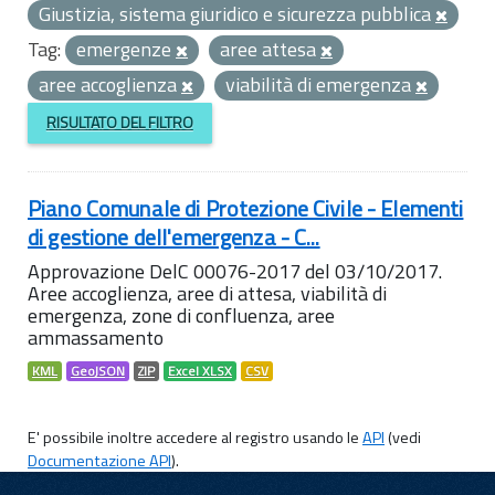
Giustizia, sistema giuridico e sicurezza pubblica
Tag:
emergenze
aree attesa
aree accoglienza
viabilità di emergenza
RISULTATO DEL FILTRO
Piano Comunale di Protezione Civile - Elementi
di gestione dell'emergenza - C...
Approvazione DelC 00076-2017 del 03/10/2017.
Aree accoglienza, aree di attesa, viabilità di
emergenza, zone di confluenza, aree
ammassamento
KML
GeoJSON
ZIP
Excel XLSX
CSV
E' possibile inoltre accedere al registro usando le
API
(vedi
Documentazione API
).