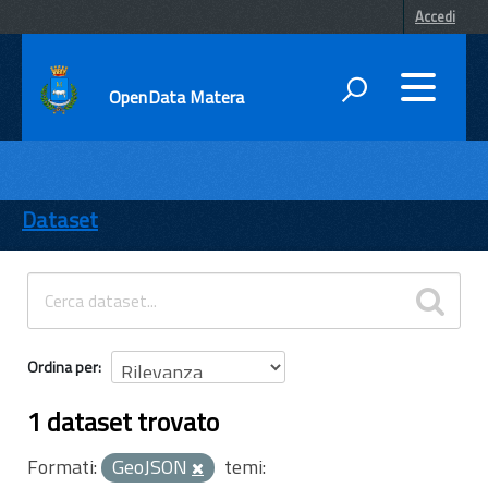
Accedi
OpenData Matera
DATI
ENTI
Dataset
TEMI
INFORMAZIONI
Ordina per
1 dataset trovato
Formati:
GeoJSON
temi: