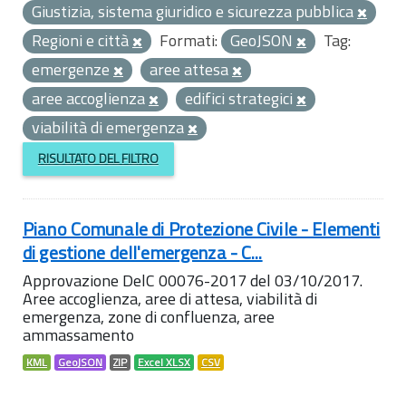
Giustizia, sistema giuridico e sicurezza pubblica
Regioni e città
Formati:
GeoJSON
Tag:
emergenze
aree attesa
aree accoglienza
edifici strategici
viabilità di emergenza
RISULTATO DEL FILTRO
Piano Comunale di Protezione Civile - Elementi
di gestione dell'emergenza - C...
Approvazione DelC 00076-2017 del 03/10/2017.
Aree accoglienza, aree di attesa, viabilità di
emergenza, zone di confluenza, aree
ammassamento
KML
GeoJSON
ZIP
Excel XLSX
CSV