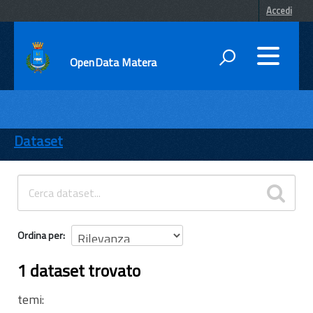
Accedi
OpenData Matera
DATI
ENTI
Dataset
TEMI
INFORMAZIONI
Ordina per
1 dataset trovato
temi: