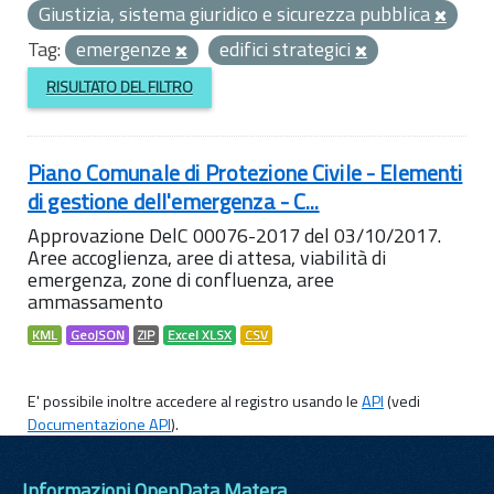
Giustizia, sistema giuridico e sicurezza pubblica
Tag:
emergenze
edifici strategici
RISULTATO DEL FILTRO
Piano Comunale di Protezione Civile - Elementi
di gestione dell'emergenza - C...
Approvazione DelC 00076-2017 del 03/10/2017.
Aree accoglienza, aree di attesa, viabilità di
emergenza, zone di confluenza, aree
ammassamento
KML
GeoJSON
ZIP
Excel XLSX
CSV
E' possibile inoltre accedere al registro usando le
API
(vedi
Documentazione API
).
Informazioni OpenData Matera