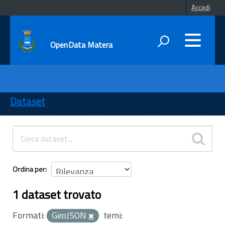
Accedi
OpenData Matera
DATI
ENTI
Dataset
TEMI
INFORMAZIONI
Ordina per
1 dataset trovato
Formati:
GeoJSON
temi: