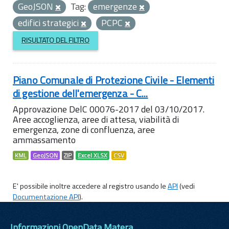
GeoJSON
Tag:
emergenze
edifici strategici
PCPC
RISULTATO DEL FILTRO
Piano Comunale di Protezione Civile - Elementi
di gestione dell'emergenza - C...
Approvazione DelC 00076-2017 del 03/10/2017.
Aree accoglienza, aree di attesa, viabilità di
emergenza, zone di confluenza, aree
ammassamento
KML
GeoJSON
ZIP
Excel XLSX
CSV
E' possibile inoltre accedere al registro usando le
API
(vedi
Documentazione API
).
Informazioni OpenData Matera