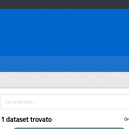
1 dataset trovato
Or