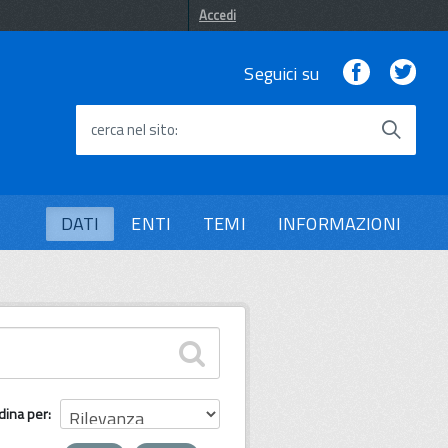
Accedi
Facebook
Twi
Seguici su
cerca nel sito
DATI
ENTI
TEMI
INFORMAZIONI
dina per