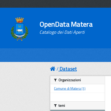
OpenData Matera
Catalogo dei Dati Aperti
Dataset
Organizzazioni
Comune di Matera (1)
temi