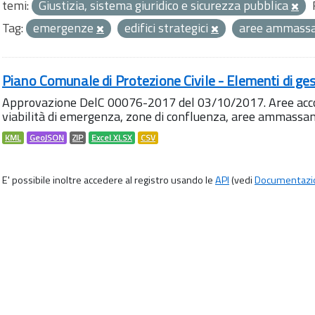
temi:
Giustizia, sistema giuridico e sicurezza pubblica
Tag:
emergenze
edifici strategici
aree ammass
Piano Comunale di Protezione Civile - Elementi di ges
Approvazione DelC 00076-2017 del 03/10/2017. Aree accog
viabilità di emergenza, zone di confluenza, aree ammass
KML
GeoJSON
ZIP
Excel XLSX
CSV
E' possibile inoltre accedere al registro usando le
API
(vedi
Documentazi