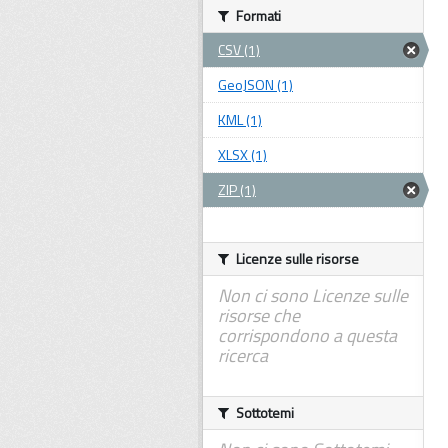
Formati
CSV (1)
GeoJSON (1)
KML (1)
XLSX (1)
ZIP (1)
Licenze sulle risorse
Non ci sono Licenze sulle
risorse che
corrispondono a questa
ricerca
Sottotemi