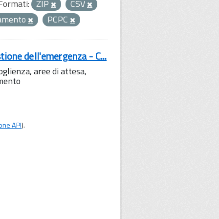
Formati:
ZIP
CSV
amento
PCPC
tione dell'emergenza - C...
lienza, aree di attesa,
amento
one API
).