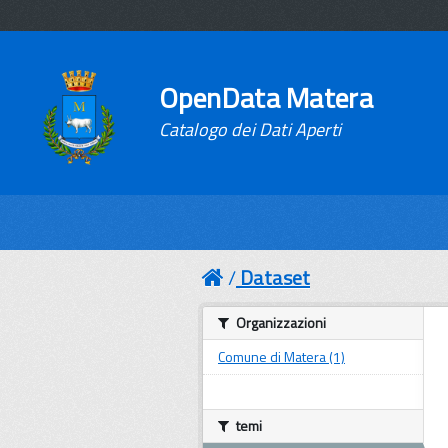
OpenData Matera
Catalogo dei Dati Aperti
Dataset
Organizzazioni
Comune di Matera (1)
temi