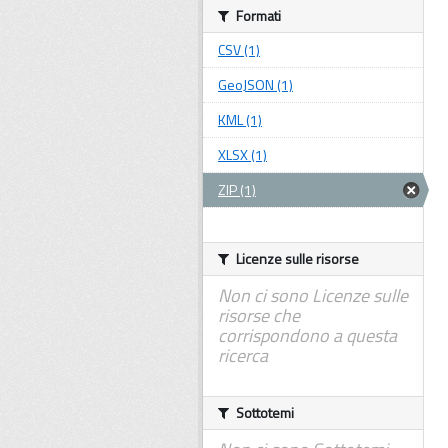
Formati
CSV (1)
GeoJSON (1)
KML (1)
XLSX (1)
ZIP (1)
Licenze sulle risorse
Non ci sono Licenze sulle
risorse che
corrispondono a questa
ricerca
Sottotemi