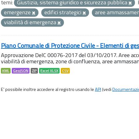
temi:
Giustizia, sistema giuridico e sicurezza pubblica
emergenze
edifici strategici
aree ammassame
viabilità di emergenza
Piano Comunale di Protezione Civile - Elementi di ges
Approvazione DelC 00076-2017 del 03/10/2017. Aree accog
viabilità di emergenza, zone di confluenza, aree ammass
KML
GeoJSON
ZIP
Excel XLSX
CSV
E' possibile inoltre accedere al registro usando le
API
(vedi
Documentazi