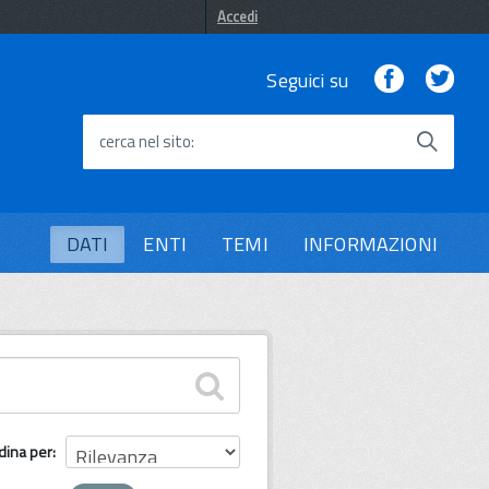
Accedi
Facebook
Twi
Seguici su
cerca nel sito
DATI
ENTI
TEMI
INFORMAZIONI
dina per