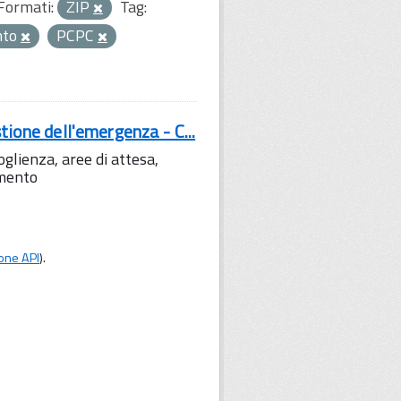
Formati:
ZIP
Tag:
nto
PCPC
tione dell'emergenza - C...
lienza, aree di attesa,
amento
one API
).