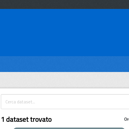
1 dataset trovato
Or