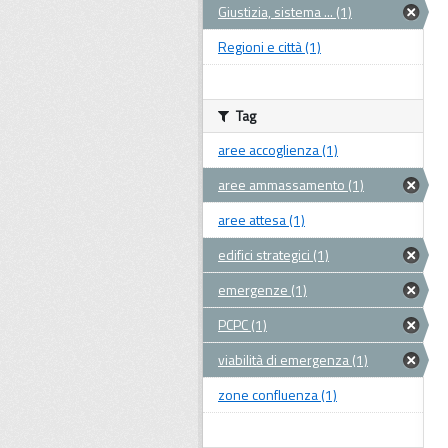
Giustizia, sistema ... (1)
Regioni e città (1)
Tag
aree accoglienza (1)
aree ammassamento (1)
aree attesa (1)
edifici strategici (1)
emergenze (1)
PCPC (1)
viabilità di emergenza (1)
zone confluenza (1)