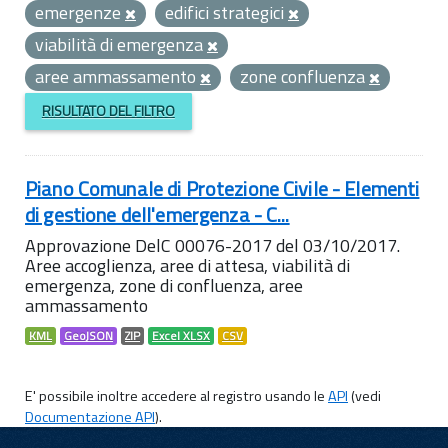
emergenze
edifici strategici
viabilità di emergenza
aree ammassamento
zone confluenza
RISULTATO DEL FILTRO
Piano Comunale di Protezione Civile - Elementi
di gestione dell'emergenza - C...
Approvazione DelC 00076-2017 del 03/10/2017.
Aree accoglienza, aree di attesa, viabilità di
emergenza, zone di confluenza, aree
ammassamento
KML
GeoJSON
ZIP
Excel XLSX
CSV
E' possibile inoltre accedere al registro usando le
API
(vedi
Documentazione API
).