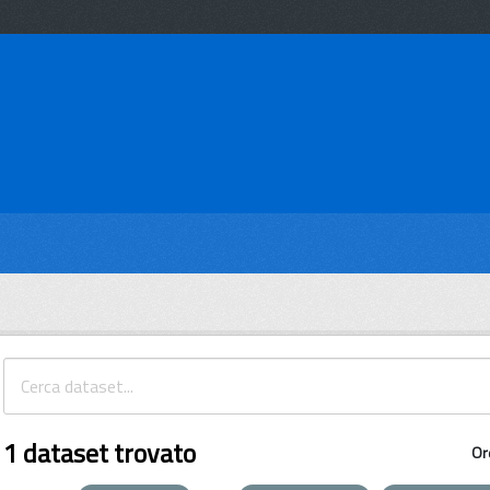
1 dataset trovato
Or