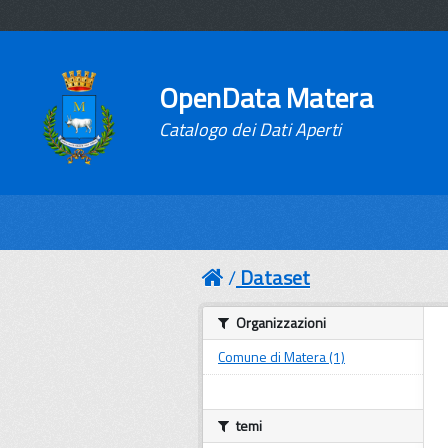
OpenData Matera
Catalogo dei Dati Aperti
Dataset
Organizzazioni
Comune di Matera (1)
temi