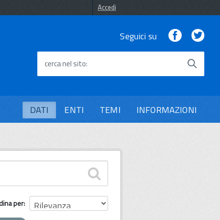
Accedi
Facebook
Twi
Seguici su
cerca nel sito
DATI
ENTI
TEMI
INFORMAZIONI
dina per