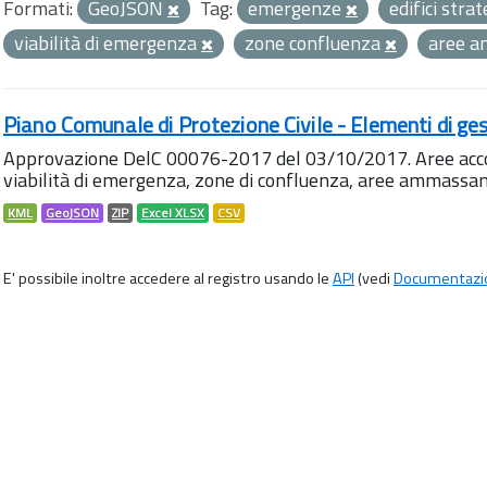
Formati:
GeoJSON
Tag:
emergenze
edifici strat
viabilità di emergenza
zone confluenza
aree 
Piano Comunale di Protezione Civile - Elementi di ges
Approvazione DelC 00076-2017 del 03/10/2017. Aree accog
viabilità di emergenza, zone di confluenza, aree ammass
KML
GeoJSON
ZIP
Excel XLSX
CSV
E' possibile inoltre accedere al registro usando le
API
(vedi
Documentazi