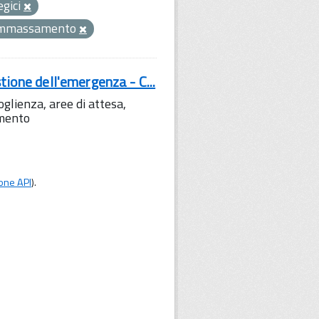
egici
ammassamento
tione dell'emergenza - C...
lienza, aree di attesa,
amento
one API
).