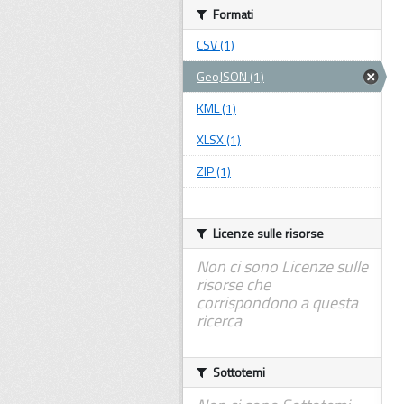
Formati
CSV (1)
GeoJSON (1)
KML (1)
XLSX (1)
ZIP (1)
Licenze sulle risorse
Non ci sono Licenze sulle
risorse che
corrispondono a questa
ricerca
Sottotemi