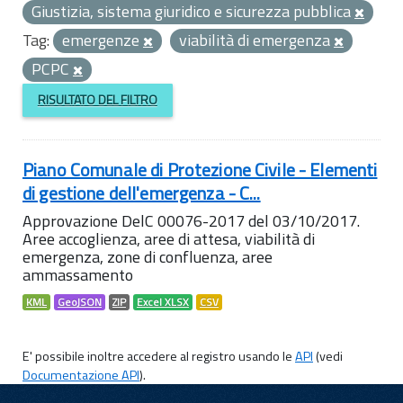
Giustizia, sistema giuridico e sicurezza pubblica
Tag:
emergenze
viabilità di emergenza
PCPC
RISULTATO DEL FILTRO
Piano Comunale di Protezione Civile - Elementi
di gestione dell'emergenza - C...
Approvazione DelC 00076-2017 del 03/10/2017.
Aree accoglienza, aree di attesa, viabilità di
emergenza, zone di confluenza, aree
ammassamento
KML
GeoJSON
ZIP
Excel XLSX
CSV
E' possibile inoltre accedere al registro usando le
API
(vedi
Documentazione API
).