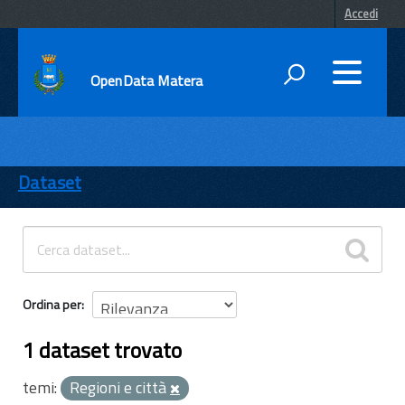
Accedi
OpenData Matera
DATI
ENTI
Dataset
TEMI
INFORMAZIONI
Ordina per
1 dataset trovato
temi:
Regioni e città