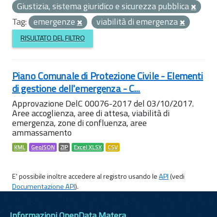
Giustizia, sistema giuridico e sicurezza pubblica
Tag:
emergenze
viabilità di emergenza
RISULTATO DEL FILTRO
Piano Comunale di Protezione Civile - Elementi
di gestione dell'emergenza - C...
Approvazione DelC 00076-2017 del 03/10/2017.
Aree accoglienza, aree di attesa, viabilità di
emergenza, zone di confluenza, aree
ammassamento
KML
GeoJSON
ZIP
Excel XLSX
CSV
E' possibile inoltre accedere al registro usando le
API
(vedi
Documentazione API
).
Informazioni OpenData Matera