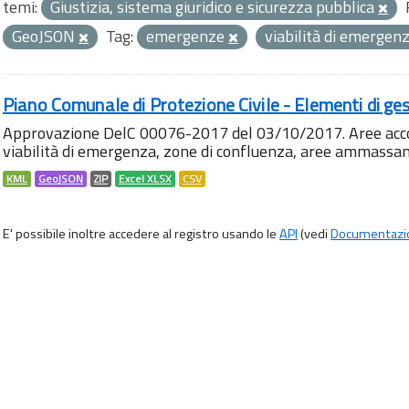
temi:
Giustizia, sistema giuridico e sicurezza pubblica
GeoJSON
Tag:
emergenze
viabilità di emergen
Piano Comunale di Protezione Civile - Elementi di ges
Approvazione DelC 00076-2017 del 03/10/2017. Aree accog
viabilità di emergenza, zone di confluenza, aree ammass
KML
GeoJSON
ZIP
Excel XLSX
CSV
E' possibile inoltre accedere al registro usando le
API
(vedi
Documentazi