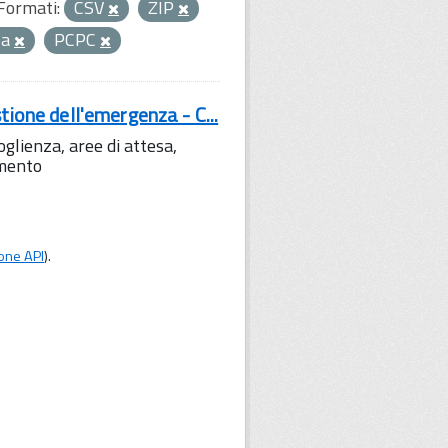
Formati:
CSV
ZIP
za
PCPC
tione dell'emergenza - C...
lienza, aree di attesa,
amento
one API
).