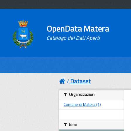
OpenData Matera
Catalogo dei Dati Aperti
Dataset
Organizzazioni
Comune di Matera (1)
temi