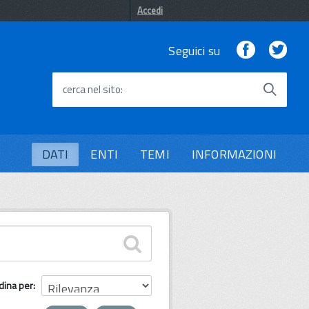
Accedi
Facebook
Twi
Seguici su
cerca nel sito
DATI
ENTI
TEMI
INFORMAZIONI
dina per