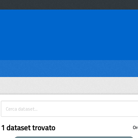
1 dataset trovato
Or