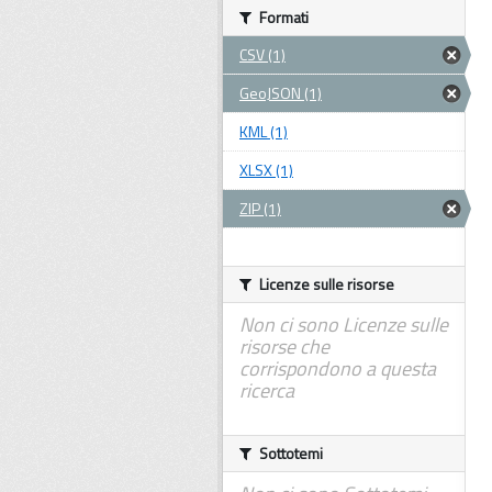
Formati
CSV (1)
GeoJSON (1)
KML (1)
XLSX (1)
ZIP (1)
Licenze sulle risorse
Non ci sono Licenze sulle
risorse che
corrispondono a questa
ricerca
Sottotemi