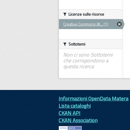
Licenze sulle risorse
Creative Commons At... (1)
Sottotemi
Non ci sono Sottotemi
che corrispondono a
questa ricerca
Informazioni OpenData Matera
Lista cataloghi
CKAN API
CKAN Association