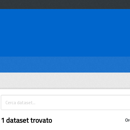
1 dataset trovato
Or