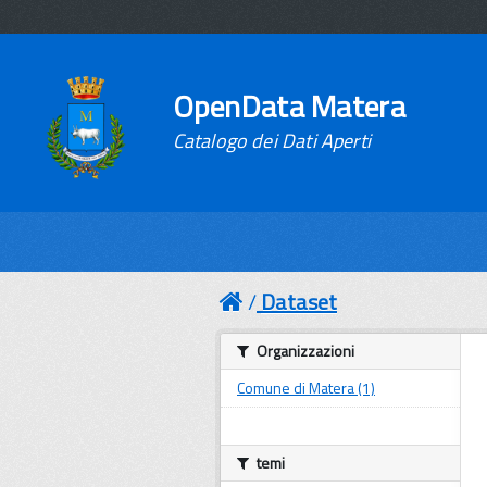
OpenData Matera
Catalogo dei Dati Aperti
Dataset
Organizzazioni
Comune di Matera (1)
temi