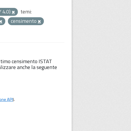
Y 4.0)
temi:
censimento
'ultimo censimento ISTAT
lizzare anche la seguente
one API
).