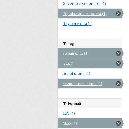
Governo e settore p... (1)
Popolazione e società (1)
Regioni e città (1)
Tag
censimento (1)
istat (1)
popolazione (1)
sezioni censimento (1)
Formati
CSV (1)
XLSX (1)