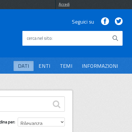
Accedi
Facebook
Twi
Seguici su
cerca nel sito
DATI
ENTI
TEMI
INFORMAZIONI
dina per