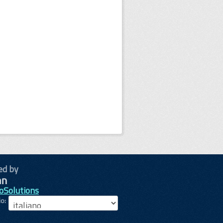
ed by
oSolutions
io