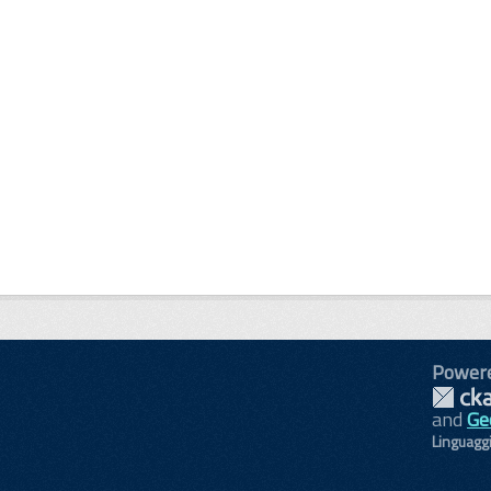
Power
and
Ge
Linguagg