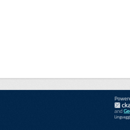
Power
and
Ge
Linguagg