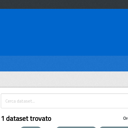
1 dataset trovato
Or