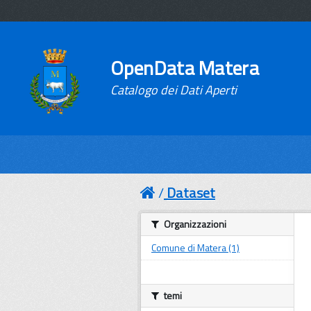
OpenData Matera
Catalogo dei Dati Aperti
Dataset
Organizzazioni
Comune di Matera (1)
temi