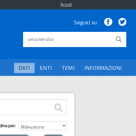
Accedi
Facebook
Twi
Seguici su
cerca nel sito
DATI
ENTI
TEMI
INFORMAZIONI
dina per