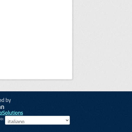
ed by
oSolutions
io