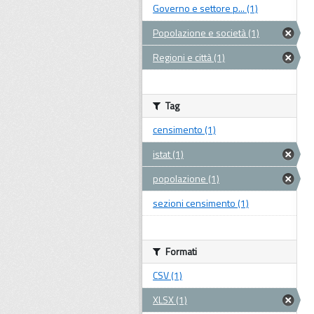
Governo e settore p... (1)
Popolazione e società (1)
Regioni e città (1)
Tag
censimento (1)
istat (1)
popolazione (1)
sezioni censimento (1)
Formati
CSV (1)
XLSX (1)