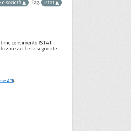
 e società
Tag:
istat
'ultimo censimento ISTAT
lizzare anche la seguente
one API
).