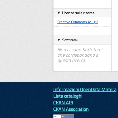
Licenze sulle risorse
Creative Commons At... (1)
Sottotemi
Non ci sono Sottotemi
che corrispondono a
questa ricerca
Informazioni OpenData Matera
Lista cataloghi
CKAN API
CKAN Association