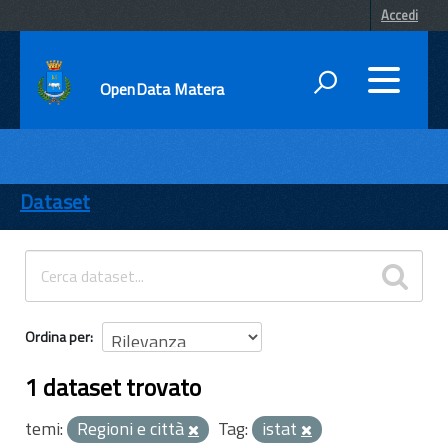
Accedi
OpenData Matera
DATI
ENTI
Dataset
TEMI
INFORMAZIONI
Ordina per
1 dataset trovato
temi:
Regioni e città
Tag:
istat